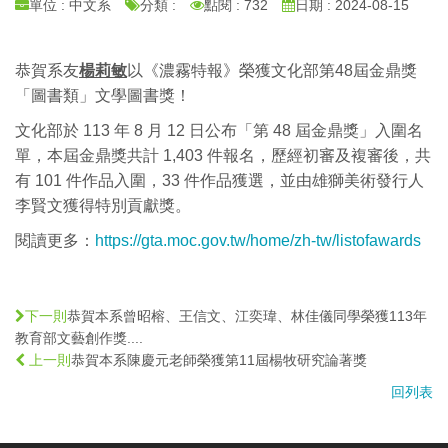
單位 : 中文系
分類 :
點閱 : 732
日期 : 2024-08-15
恭賀系友
楊莉敏
以《濃霧特報》榮獲文化部第48屆金鼎獎
「圖書類」文學圖書獎！
文化部於 113 年 8 月 12 日公布「第 48 屆金鼎獎」入圍名
單，本屆金鼎獎共計 1,403 件報名，歷經初審及複審後，共
有 101 件作品入圍，33 件作品獲選，並由雄獅美術發行人
李賢文獲得特別貢獻獎。
閱讀更多：
https://gta.moc.gov.tw/home/zh-tw/listofawards
恭賀本系曾昭榕、王信文、江奕瑋、林佳儀同學榮獲113年
下一則
教育部文藝創作獎....
恭賀本系陳慶元老師榮獲第11屆楊牧研究論著獎
上一則
回列表