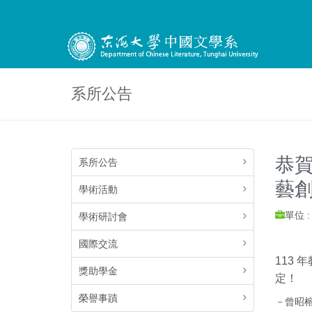
系所公告
恭賀
系所公告
藝
學術活動
單位 
學術研討會
國際交流
113 
獎助學金
定！
榮譽事蹟
－曾昭