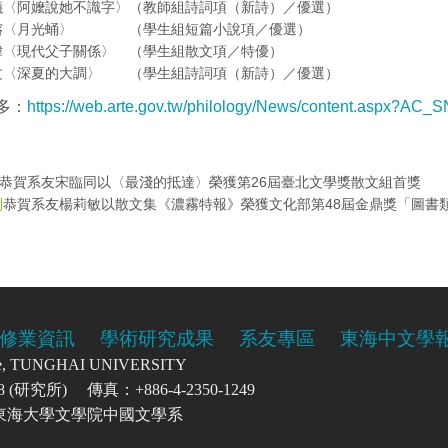
儀〈阿嬤說她不識字〉（教師組詩詞項（新詩）／優選）
榕〈月光蛹〉 （學生組短篇小說項／優選）
瑋〈現代父子關係〉 （學生組散文項／特優）
文〈深夏的大調〉 （學生組詩詞項（新詩）／優選）
多：
https://web.arte.gov.tw/philology/News/content.aspx?AC_
恭賀系友宋臨同以〈最淺的抵達〉榮獲第26屆臺北文學獎散文組首獎
恭賀系友楊莉敏以散文集《濃霧特報》榮獲文化部第48屆金鼎獎「圖書類」.
則
修業資訊
學術研究成果
系友專區
東海中文學
re, TUNGHAI UNIVERSITY
0208 (研究所) 傳真：+886-4-2350-1249
號 東海大學文學院中國文學系