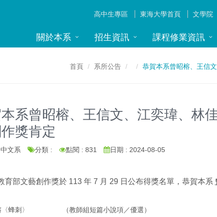
高中生專區
東海大學首頁
文學院
關於本系
招生資訊
課程修業資訊
首頁
系所公告
恭賀本系曾昭榕、王信文
本系曾昭榕、王信文、江奕瑋、林佳
創作獎肯定
: 中文系
分類 :
點閱 : 831
日期 : 2024-08-05
年教育部文藝創作獎於 113 年 7 月 29 日公布得獎名單，恭賀本系
榕〈蜂刺〉 （教師組短篇小說項／優選）