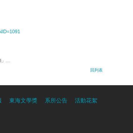
SNID=1091
...
回列表
報
東海文學獎
系所公告
活動花絮