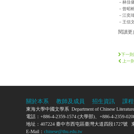
－林佳
－曾昭
－江奕
－王信
閱讀更
下一則
上一
關於本系
教師及成員
招生資訊
課程
東海大學中國文學系 Department of Chinese Literatu
電話：+886-4-2359-1574 (大學部)、+886-4-2359-
地址：407224 臺中市西屯區臺灣大道四段1727
E-Mail：
chinese@thu.edu.tw