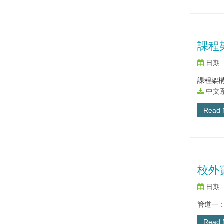
課程
日期 : 
課程架
中文系
Read
校外
日期 : 
管道一 
Read