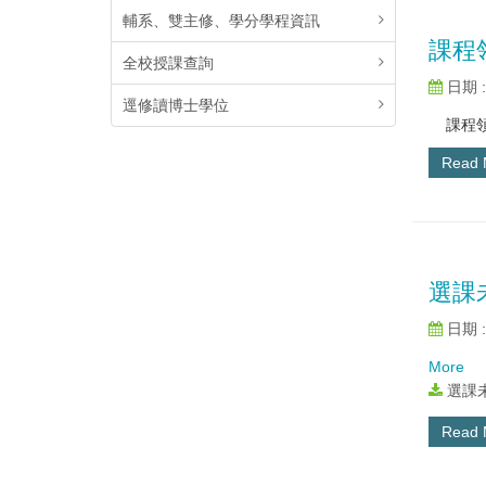
輔系、雙主修、學分學程資訊
課程
全校授課查詢
日期 : 
逕修讀博士學位
課程領航
Read
選課
日期 : 
More
選課未
Read