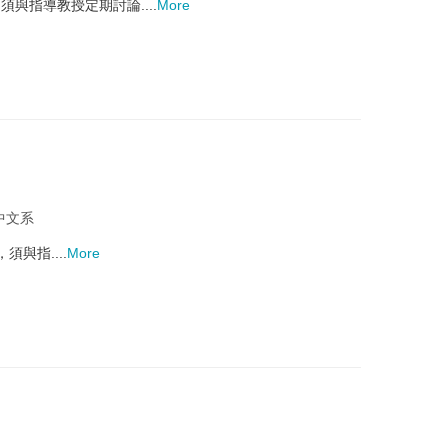
指導教授定期討論....
More
 中文系
與指....
More