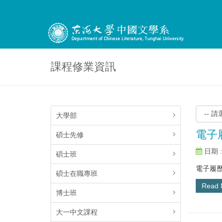
課程修業資訊
大學部
電子
碩士先修
日期 : 
碩士班
電子履歷
碩士在職專班
Read
博士班
大一中文課程