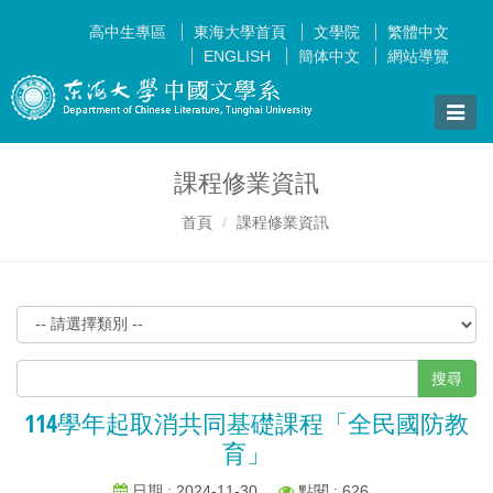
高中生專區
東海大學首頁
文學院
繁體中文
ENGLISH
簡体中文
網站導覽
Toggle
naviga
課程修業資訊
首頁
課程修業資訊
搜尋
114學年起取消共同基礎課程「全民國防教
育」
日期 : 2024-11-30
點閱 : 626