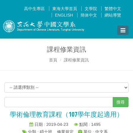
高中生專區
東海大學首頁
文學院
繁體中文
ENGLISH
簡体中文
網站導覽
Toggle
naviga
課程修業資訊
首頁
課程修業資訊
搜尋
學術倫理教育課程（107學年度起適用）
日期 : 2019-04-23
點閱 : 1495
分類 : 碩士班__修業規定
單位 : 中文系