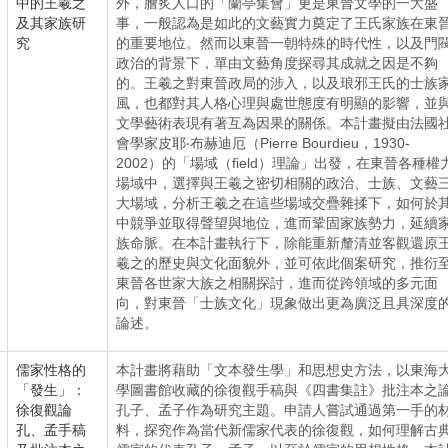
中的王羲之
外，膾炙人口的「蘭亭集會」更是東晉文學的一大盛
及其家族研
事，一般認為是如此的文藝實力奠定了王氏家族在東
究
的重要地位。然而以東晉一朝特殊的時代性，以及門
政治的背景下，單由文藝角度探尋其成就之因是不夠
的。王羲之對東晉政局的涉入，以及琅邪王氏的士族
風，也都對其人格心理與處世態度有明顯的影響，並
文學藝術表現有著互為因果的關係。本計畫擬由法國
會學家皮耶‧布赫迪厄（Pierre Bourdieu，1930-
2002）的「場域（field）理論」出發，在東晉各種權
場域中，選擇與王羲之密切相關的政治、士族、文藝
大場域，分析王羲之在這些場域交疊雜揉下，如何於
中競爭並取得聲望與地位，進而鞏固家族勢力，延續
族命脈。在本計畫執行下，除能重新釐清並客觀還原
羲之的歷史與文化面貌外，並可依此個案研究，推衍
東晉各世家大族之相關探討，進而從跨領域的多元面
向，對東晉「士族文化」現象做出更為廣泛且具深度
論述。
儒家性格的
本計畫將藉助「文本發生學」和思想史方法，以東海
「發生」：
學圖書館收藏的徐復觀手稿與《四書集註》批注本之
徐復觀論
孔子、孟子作為研究主題。申請人嘗試通過第一手的
孔、孟手稿
料，探究作為當代新儒家代表的徐復觀，如何理解古