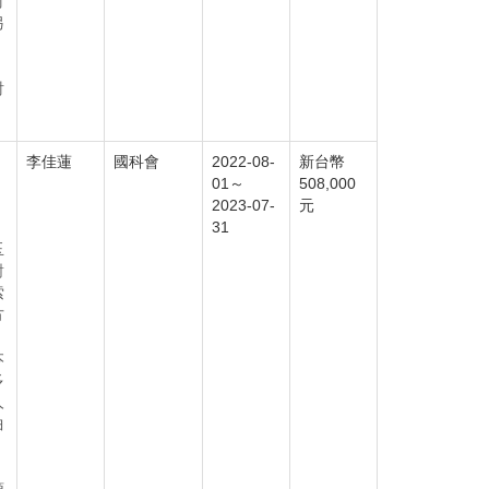
討
另
討
李佳蓮
國科會
2022-08-
新台幣
01～
508,000
2023-07-
元
31
玉
對
索
方
》
本
多
人
曲
，