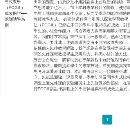
導式教學
出新的難題。由於缺乏小組討論與上台報告的經驗，
（POGIL）
立思考能力也不足，加上本科專業科目的難度，使得
成效探討──
生對上課由焦慮而產生反感，反而要求回到原本傳統
以訓詁學為
教授教學方式。 有鑑於過程導向引導式探究學習教學
例
法（POGIL）已經在不同的學科中取得良好成效，對
學生的小組合作能力、溝通表達力與專業理解力都有
昇。我們將在本期計畫中採用此一教學法。然而也有
告顯示，要達成上述效果還需要有不同的改進與修正
依據個人以往教學經驗，我們認為在專業課程之前若
開設先修課程教授學生思辨能力、熟悉小組討論方法
練習上台報告，將有助於在專業課程中施行過程導向
導教學法，能夠提昇學生的專業技能，並更增益其獨
思考及溝通表達能力。本計畫將研究此一預期是否成
立。以紙筆測驗、評量尺規、學生訪談及問卷方式比
調查上過先修課的實驗組與未上先修課的對照組，在
行POGIL訓詁學課程上的學習興趣與學習成效之差異
1