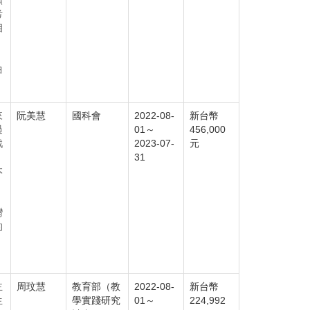
預
考
相
曲
來
阮美慧
國科會
2022-08-
新台幣
過
01～
456,000
戰
2023-07-
元
31
本
，
灣
的
主
周玟慧
教育部（教
2022-08-
新台幣
生
學實踐研究
01～
224,992