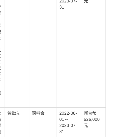
2023-07-
元
晉
31
閥
家
與
社
力
三
其
家
王
至
的
大
黃繼立
國科會
2022-08-
新台幣
論
01～
526,000
材
2023-07-
元
典
31