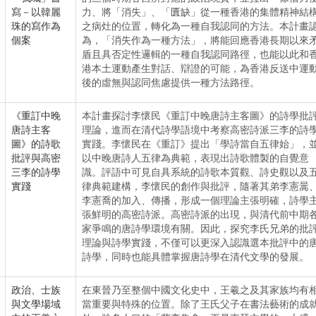
寫－以韓麗
力、將「消失」、「匱缺」從一種香港的集體精神結
珠的寫作為
之病灶的位置，轉化為一種自我認同的方法。本計畫
個案
為，「消失作為一種方法」，將能回應香港長期以來
盾且具否定性邏輯的一種自我認同路徑，也能以此和
港本土運動產生對話、辯證的可能，為香港反送中運
後的虛無與認同焦慮提供一種方法路徑。
《重訂中晚
本計畫探討李懷民《重訂中晚唐詩主客圖》的詩學批
唐詩主客
理論，進而在清代詩學語境中考察高密詩派三李的詩
圖》的詩歌
實踐。李懷民在《重訂》提出「學詩當自五律始」，
批評與高密
以中晚唐詩人五律為典範，表現出詩歌體製的自覺意
三李的詩學
識。評語中可見自具系統的詩歌本質觀、詩史觀以及
實踐
律典範建構，李懷民的創作與批評，隨著其弟李憲暠
李憲喬的加入、傳播，形成一個理論主張明確，詩學
張鮮明的高密詩派。高密詩派的出現，與清代前中期
家爭鳴的唐詩學環境有關。因此，探究李氏兄弟的批
理論與詩學實踐，不僅可以更深入認識選本批評中的
詩學，同時也能具體掌握唐詩學在清代文學的發展。
政治、士族
在東晉乃至整個中國文化史中，王羲之及其家族均有
與文學場域
當重要與特殊的位置。除了王氏父子在書法藝術的成