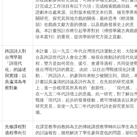
所收諸劇多具研究價值，可為學界補充新說。本計畫
計完成之工作項目有以下六項︰完成檢索戲曲目錄、
證劇本出處來源、比對版本梳理文本衍異、補充學界
關研究、探究其與地方戲的關係，最終思考《輕清雅
韻》在戲曲文獻方面的價值，以及戲曲發展史上的意
義。本計畫預計亦將引起學界對於《傅惜華藏古典戲
珍本叢刊》的重視，提供學術研究方面之貢獻。
跨語詩人對
本計畫，以一九五〇年代台灣現代詩運動之初，大陸
台灣早期
台及跨語世代詩人會合之際，檢視在推動詩的現代化
「詩現代
程，雙方是如何習合、援引、會通等過程，共同促使
化」的論述
後台灣現代詩的奠定。 由於，以往台灣戰後現化詩運
與實踐：以
動，「跨語詩人」的參與向來較少被關注到。因此，
吳瀛濤為考
計畫以吳瀛濤的詩論及詩作為主，在先前的研究成果
察對象
上，進一步梳理其所具有的「創新性」、「現代感」
在一九五〇年代詩壇上的意義。此一研究，對了解台
戰後「現代詩」起步的發展樣貌，應可增補過去以來
研究意見，並使一九五〇年代的現代詩史探究更加完
備。
先修課程對
在課堂教學由教師為主的傳統講授教學轉向以學生為
過程導向引
的討論報告，雖然解決了學生參與度低的問題，卻衍