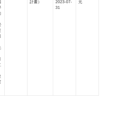
獨
計畫）
2023-07-
元
學
31
的
於
提
報
。
先
、
引
立
較
實
。