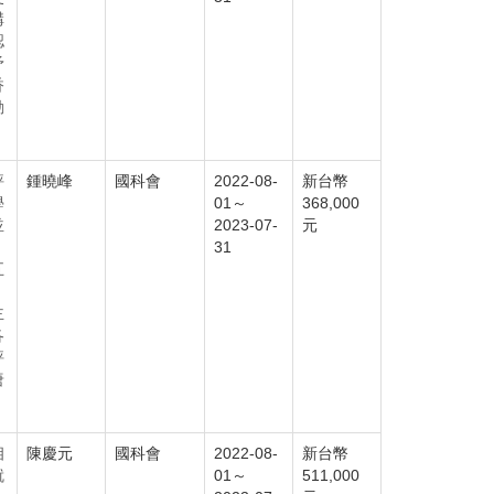
構
認
矛
香
動
評
鍾曉峰
國科會
2022-08-
新台幣
學
01～
368,000
並
2023-07-
元
31
五
、
主
各
評
唐
相
陳慶元
國科會
2022-08-
新台幣
就
01～
511,000