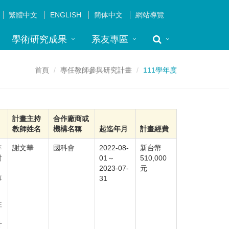
繁體中文
ENGLISH
簡体中文
網站導覽
學術研究成果
系友專區
首頁
專任教師參與研究計畫
111學年度
計畫主持
合作廠商或
教師姓名
機構名稱
起迄年月
計畫經費
年
謝文華
國科會
2022-08-
新台幣
對
01～
510,000
2023-07-
元
事
31
往
，
計