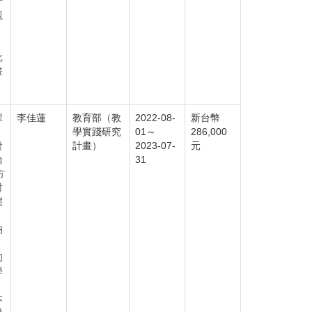
計
觀
，
批
畫
探
李佳蓮
教育部（教
2022-08-
新台幣
，
學實踐研究
01～
286,000
發
計畫）
2023-07-
元
論
31
方
討
態
納
，
的
學
本