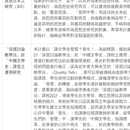
及批注本之
儒家的代表孔子、孟子，以至於儒家的思想性格。本
研究（3/3）
畫的執行，就思想史研究而言，可以釐清徐復觀某些
點，如「憂患意識」、「形而中學」等說法的文本起
源。就思想與書寫的互動而言，徐復觀的案例說明了
越是高明的思想家，與書寫的關係就越密切。手稿和
注本，確實有資格作為思想史研究的對象。希望本計
的執行，能喚起學界對這類議題的重視。
「深度討論
本計畫以「讓文學史發聲？發生！」為副標題，擬欲
教學法」於
討「深度討論教學法」於「中國文學史」課程之應用
「中國文學
透過行動研究法的反覆循環過程，逐步針對教學現場
史」課堂之
現的問題進行修正，認為近年來方興未艾的「深度討
運用研究
教學法」（Quality Talk），適可以突破傳統由老師單
面講授、學生保持沉默的教學模式，讓修課學生也有
論、「發聲」的機會，改善學生過於被動依賴的學習
度；更重要的是，藉由循序漸進式的「深度討論教學
法」課程設計，增進學生自主學習、獨立思辨以及歸
統整的能力，有助於學生口語及書寫之申論表達能力
引導學生建立文學史知識體系，從而讓文學史在學生
心目中重新「發生」；也讓擔任授課教師的筆者，從
生們的「發聲」中，讓學生的「中國文學史」知識體
系，在筆者的心目中再次「發生」，於此教學相長。