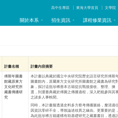
高中生專區
東海大學首頁
文學院
關於本系
招生資訊
課程修業資訊
計畫名稱
計畫內容摘要
傅斯年圖書
本計畫以典藏於國立中央研究院歷史語言研究所傅斯
館藏原東方
圖書館內，原屬東方文化研究所圖書館之藏書為研究
文化研究所
象，探討這批珍稀善本古籍從抗戰後接收、整理、揀
藏書傳播研
選，到運臺典藏於傅圖之傳播過程，深入耙梳參與其
究
之諸多人事軼聞。
同時，本計畫擬透過史料多方察考傳播脈絡，釐清過
因資訊零碎不全，導致論述歧異之緣由。更重要的是
為此批珍稀古籍建構有助基礎研究之藏書書目，透過