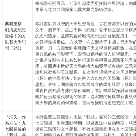
畫成果公開展示，期望引起學界更多關注與討論，由
集眾人之力共同探索此批文獻之學術價值。
典範重構：
本計畫以方以智的天學思想為題，旨在釐清方以智的
明清思想史
文學、曆算學、星占學與《易經》哲學相互交涉所構
脈絡中的方
的思想體系，並將其置於明清思想史的發展潮流中，
以智天學思
探其特性與定位。方以智一方面繼承了中國古代天學
想（2/2）
典範，另一方面受到兩種西洋天文學典範的刺激，在
重典範的共同影響下，形塑出獨特的個人哲學體系。
計畫首先關注方以智如何折衷第谷與哥白尼體系的天
學，並回應中世紀天文學的概念如亞里斯多德的四元
說和托勒密的天球體系。其次則希望探討黃道周以曆
《易》的治學方法，如何融入方以智的天學和《易》
思想。最後，圍繞著方以智而成立的學術社群，發展
重視自然知識考據的學術傾向，本計畫希望探討這種
向如何形塑清代學術的發展，從宏觀的角度重新審視
統天學的典範如何重構，進而改變明清思想史的面貌
「消失」作
本計畫關注韓麗珠九七後「我城」書寫的三個階段：
為方法：九
七回歸後、雨傘運動時期、以及反送中運動時期，將
七回歸後的
過這三階段的文本爬梳，有效地回應香港在九七回歸
「我城」書
的三個時期各自所對應的政治現實，並拉出一條借力