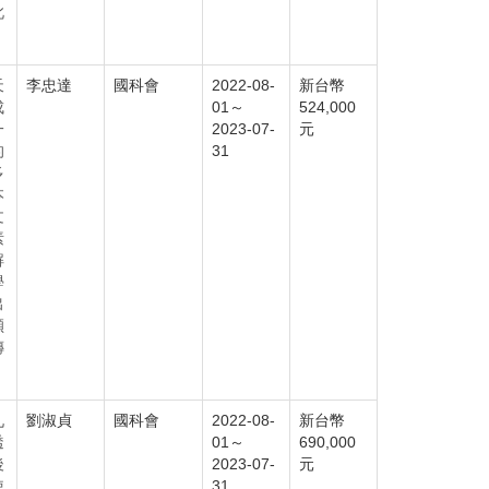
此
天
李忠達
國科會
2022-08-
新台幣
成
01～
524,000
一
2023-07-
元
的
31
多
本
文
素
解
學
出
傾
傳
。
九
劉淑貞
國科會
2022-08-
新台幣
透
01～
690,000
後
2023-07-
元
使
31