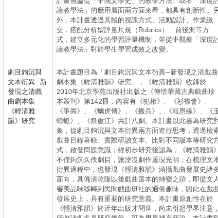
計畫無論從「中國文學史」的教學方法、或者「深度
論教學法」的應用層面兩方面來看，都具有創新性。
外，本計畫透過具體的授課方式、活動設計、作業繳
交，搭配分析型評量尺規（Rubrics）、前後測等方
式，建立多元化的學習評量機制，並從中觀察「深度
論教學法」對於學生學習成效之改變。
劇目鉤沉與
本計畫題目為「劇目鉤沉與文本衍異─新發現之清戲曲
文本衍異─新
劇本集《輕清雅韻》研究」，《輕清雅韻》收錄於
發現之清戲
2010年北京學苑出版社出版之《傅惜華藏古典戲曲珍
曲劇本集
本叢刊》第142冊，內容有《犯相》、《衫襟會》、
《輕清雅
《爭壽》、《螭虎傳》、《搬兵》、《報恩緣》、《
韻》研究
蜻蜓》、《祭蘆江》共計八劇。本計畫以此書為研究
象，從劇目鉤沉與文本衍異兩方面進行思考，透過檢
戲曲目錄著錄、實際研讀文本、比對不同版本等研究
式，啟發問題意識；經初步研究後認為，《輕清雅韻
不僅鉤沉久佚劇目，讓湮沒劇作重現光明；在梳理文
衍異過程中，也發現《輕清雅韻》涵攝戲曲發展史諸
面向，具備清乾隆以後戲曲選本的轉變之跡，即從文
審美品味移轉到民間戲曲班社的通俗趣味，因此在戲
發展史上，具有重要的研究意義。本計畫原創性在於
《輕清雅韻》於近年出版才問世，尚未引起學界注意