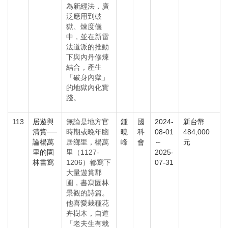
為新經法，廣
泛應用到破
獄、煉度儀
中，並在新雷
法道派的推動
下與內丹修煉
結合，產生
「破身內獄」
的地獄內化實
踐。
113
居遊與
無論是地方官
鍾
國
2024-
新台幣
清賞──
時期或晚年幽
曉
科
08-01
484,000
論楊萬
居鄉里，楊萬
峰
會
～
元
里的園
里（1127-
2025-
林書寫
1206）都寫下
07-31
大量遊賞郡
圃，書寫園林
景觀的詩篇。
他喜愛栽種花
卉樹木，自道
「老夫生有栽