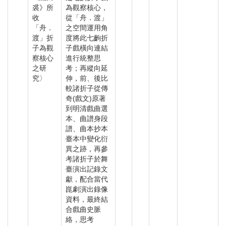
裘》所
為觀察核心，
收
從「舟．渡」
「舟．
之空間運用角
渡」折
度將此七齣折
子為觀
子戲橫向連結
察核心
進行統整思
之研
考；再縱向延
究〉
伸，前、後比
較諸折子從傳
奇(戲文)原著
到明清戲曲選
本、曲譜身段
譜、曲本抄本
臺本中變化衍
異之跡，再參
考諸折子於舞
臺演出記錄文
獻，配合當代
崑劇演出錄像
資料，最終結
合戲曲史脈
絡，思考