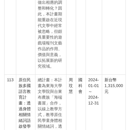
做出相應的調
整和轉化？因
此，本計畫期
能重啟在近現
代文學中經常
被忽略，但頗
具重要性的遊
戲場報刊文藝
作品的作用、
價值與意義，
以拓展新的研
究視域。
113
原住民
總計畫：本計
周
國
2024-
新台幣
族多國
畫為東海大學
玟
科
01-01
1,315,000
語言教
文學院與台東
慧
會
～
元
育計
布農族「海端
2024-
畫：透
書屋」合作，
12-31
過身體
以線上教學方
相關情
式，教導原住
緒詞語
民學童身體相
啟發學
關情緒詞，透