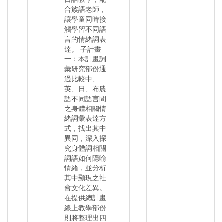
合族語老師，
讓學童同時接
觸學習不同語
言的情緒詞表
達。 子計畫
一：本計畫詞
彙研究部份通
過比較中、
英、日、布農
語不同語言間
之身體相關情
緒詞彙表達方
式，找出其中
異同，深入探
究身體詞相關
詞語如何隱喻
情緒，並分析
其中顯現之社
會文化差異。
在提供總計畫
線上教學部份
則將整理出四