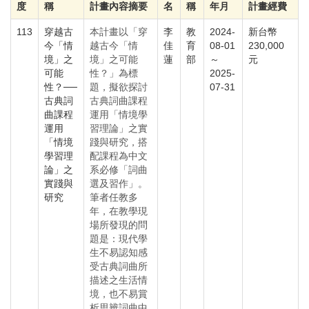
度
稱
計畫內容摘要
名
稱
年月
計畫經費
113
穿越古
本計畫以「穿
李
教
2024-
新台幣
今「情
越古今「情
佳
育
08-01
230,000
境」之
境」之可能
蓮
部
～
元
可能
性？」為標
2025-
性？──
題，擬欲探討
07-31
古典詞
古典詞曲課程
曲課程
運用「情境學
運用
習理論」之實
「情境
踐與研究，搭
學習理
配課程為中文
論」之
系必修「詞曲
實踐與
選及習作」。
研究
筆者任教多
年，在教學現
場所發現的問
題是：現代學
生不易認知感
受古典詞曲所
描述之生活情
境，也不易賞
析思辨詞曲中