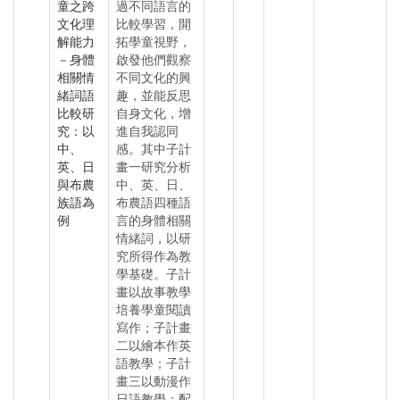
童之跨
過不同語言的
文化理
比較學習，開
解能力
拓學童視野，
－身體
啟發他們觀察
相關情
不同文化的興
緒詞語
趣，並能反思
比較研
自身文化，增
究：以
進自我認同
中、
感。其中子計
英、日
畫一研究分析
與布農
中、英、日、
族語為
布農語四種語
例
言的身體相關
情緒詞，以研
究所得作為教
學基礎。子計
畫以故事教學
培養學童閱讀
寫作；子計畫
二以繪本作英
語教學；子計
畫三以動漫作
日語教學；配