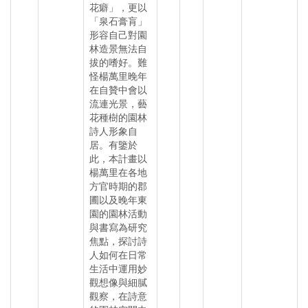
花癖」，更以
「泉石膏肓」
形容自己對園
林造景無法自
拔的嗜好。難
怪楊萬里晚年
在自贊中會以
流連光景，藝
花種樹的園林
詩人形象自
居。有鑒於
此，本計畫以
楊萬里在各地
方官時期的郡
圃以及晚年東
園的園林活動
與書寫為研究
焦點，探討詩
人如何在日常
生活中運用妙
觀想像與細膩
觀察，在詩意