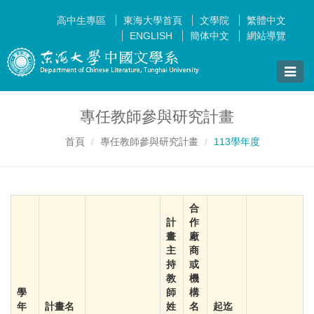
高中生專區
東海大學首頁
文學院
繁體中文
ENGLISH
簡体中文
網站導覽
Toggle
naviga
專任教師參與研究計畫
首頁
專任教師參與研究計畫
113學年度
合
計
作
畫
廠
主
商
持
或
教
機
學
師
構
年
計畫名
姓
名
起迄