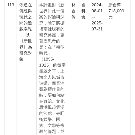
113
依違在
本計畫對《新
林
國
2024-
新台幣
傳統與
世界》此一個
香
科
08-01
718,000
現代之
案的探論與深
伶
會
～
元
間的遊
究，除了將擴
2025-
戲場報
增南社現有的
07-31
──以
研究路徑，更
《新世
著墨思考的
界》為
是：在「轉型
研究對
時代」
象
（1895-
1925）的氛圍
籠罩之下，上
海文人以城市
遊樂、商業消
費為撰作目的
時，要如何站
在政治、文化
思潮風起雲湧
的節點，去盱
衡娛樂、國
族、文學等複
雜的論題，並