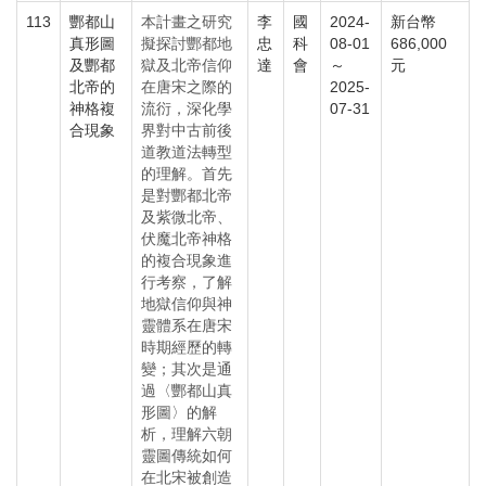
113
酆都山
本計畫之研究
李
國
2024-
新台幣
真形圖
擬探討酆都地
忠
科
08-01
686,000
及酆都
獄及北帝信仰
達
會
～
元
北帝的
在唐宋之際的
2025-
神格複
流衍，深化學
07-31
合現象
界對中古前後
道教道法轉型
的理解。首先
是對酆都北帝
及紫微北帝、
伏魔北帝神格
的複合現象進
行考察，了解
地獄信仰與神
靈體系在唐宋
時期經歷的轉
變；其次是通
過〈酆都山真
形圖〉的解
析，理解六朝
靈圖傳統如何
在北宋被創造