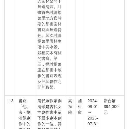
的園林空間中
居遊清賞。計
畫首先討論楊
萬里地方官時
期的郡圃園林
書寫與居遊特
色。其次討論
楊萬里園林生
活中與水景、
栽植花木有關
的書寫。第
三，探討楊萬
里在郡圃中散
步的書寫表現
及與其創作之
間的聯繫。
113
書寫
清代劇作家劉
高
國
2024-
新台幣
「他」
清韻是古代女
禎
科
08-01
694,000
者－劉
性劇作家中留
臨
會
～
元
清韻劇
下最多劇本創
2025-
作中的
作的一位，其
07-31