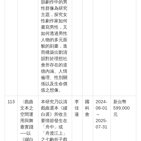
韻劇作中的男
性群像為研究
主題，探究女
性劇作家如何
書寫男性，又
如何透過男性
人物的多元面
貌的刻畫，進
而構築出劉清
韻對於理想社
會所存在的道
德內涵、人情
倫理、性別關
係以及生命價
值之想像。
113
〈戲曲
本研究乃以清
李
國
2024-
新台幣
文本之
戲曲選本《綴
佳
科
08-01
599,000
空間運
白裘》所收主
蓮
會
～
元
用與舞
要情節發生在
2025-
臺實踐
「舟中」或
07-31
──以
「舟渡江上」
《綴白
之七齣折子戲