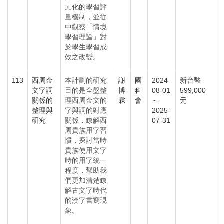
元化的學習評
量機制，並從
中觀察「情境
學習理論」對
於學生學習成
效之改變。
113
西周金
本計劃的研究
謝
國
2024-
新台幣
文字詞
目的是全盤整
博
科
08-01
599,000
關係的
理西周金文的
霖
會
～
元
整理與
字與詞的對應
2025-
研究
關係，瞭解西
07-31
周貴族用字習
慣，探討當時
貴族使用文字
時的用字統一
程度，幫助我
們更加清楚瞭
解古文字時代
的漢字書寫現
象。