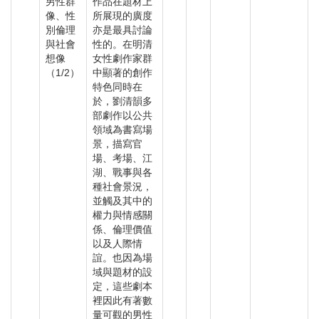
男性群
作品在題材上
像、性
所展現的廣度
別倫理
亦是最具討論
與社會
性的。在明清
想像
女性劇作家群
（1/2）
中顯著的創作
特色同時在
於，劉清韻多
部劇作以公共
領域為書寫場
景，描寫官
場、考場、江
湖、戰事與各
種社會景況，
並觸及其中的
權力與情感關
係、倫理價值
以及人際情
誼。也因為場
域與題材的設
定，這些劇本
裡因此有著數
量可觀的男性