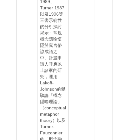
1989、
Turner 1987
以及1996等
三書示範性
的分析探討
揭示：常規
概念隱喻慣
隱於寓言俗
諺成語之
中。計畫申
請人呼應以
上諸家的研
究，運用
Lakoff-
Johnson的體
驗論「概念
隱喻理論」
（conceptual
metaphor
theory）以及
Turner-
Fauconnier
的「概念融