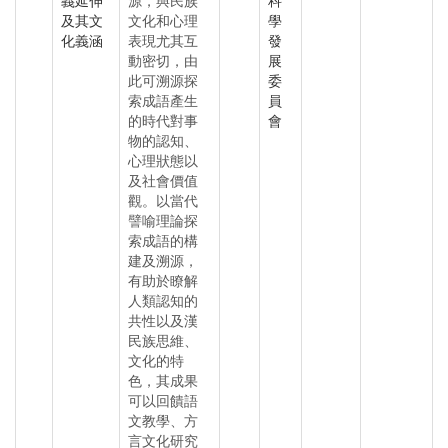
義延伸
源，與民族
科
及其文
文化和心理
學
化義涵
表現尤其互
發
動密切，由
展
此可溯源探
委
索成語產生
員
的時代對事
會
物的認知、
心理狀態以
及社會價值
觀。以當代
譬喻理論探
索成語的構
建及溯源，
有助於瞭解
人類認知的
共性以及漢
民族思維、
文化的特
色，其成果
可以回饋語
文教學、方
言文化研究