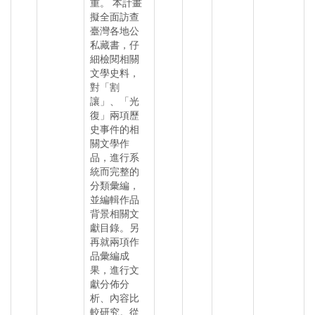
重。 本計畫
擬全面訪查
臺灣各地公
私藏書，仔
細檢閱相關
文學史料，
對「割
讓」、「光
復」兩項歷
史事件的相
關文學作
品，進行系
統而完整的
分類彙編，
並編輯作品
背景相關文
獻目錄。另
再就兩項作
品彙編成
果，進行文
獻分佈分
析、內容比
較研究。從