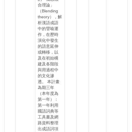
合理論」
（Blending
theory），解
析漢語成語
中的譬喻運
作，在歷時
演化中發生
的語意延伸
或轉移，以
及在初始構
建及各階段
與用過程中
的文化滲
透。 本計畫
為期三年
（本年度為
第一年）：
第一年利用
國語詞典等
工具書及網
路資料整理
出成語詞項