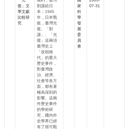
「光
條約，臺灣
國
2005-
復」文
割讓給日
家
07-31
學文獻
本；1945
科
比較研
年，日本戰
學
究
敗，臺灣光
發
復。「割
展
讓」、「光
委
復」這兩項
員
臺灣史上
會
「改朝換
代」的重大
歷史事件，
對臺灣政
治、經濟、
社會等各方
面，都有著
極為深刻的
影響。這兩
件歷史事件
的學術研
究，國內外
史學界已經
有了很可觀