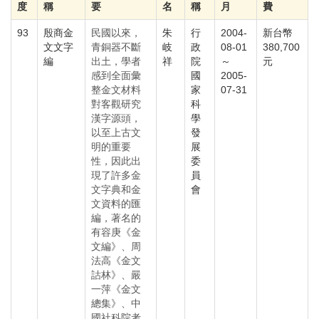
度
稱
要
名
稱
月
費
93
殷商金
民國以來，
朱
行
2004-
新台幣
文文字
青銅器不斷
岐
政
08-01
380,700
編
出土，學者
祥
院
～
元
感到全面彙
國
2005-
整金文材料
家
07-31
對客觀研究
科
漢字源頭，
學
以至上古文
發
明的重要
展
性，因此出
委
現了許多金
員
文字典和金
會
文資料的匯
編，著名的
有容庚《金
文編》、周
法高《金文
詁林》、嚴
一萍《金文
總集》、中
國社科院考