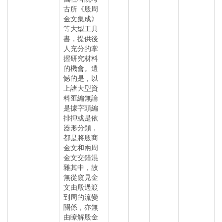
古所《殷周
金文集成》
等大型工具
書，提供後
人充分的掌
握研究材料
的機會。遺
憾的是，以
上諸大型資
料匯編無論
是據字頭編
排抑或是依
器形分類，
都是將殷商
金文和兩周
金文交錯混
雜其中，故
無從窺見金
文由殷過渡
到周的流變
關係，亦無
由瞭解殷金