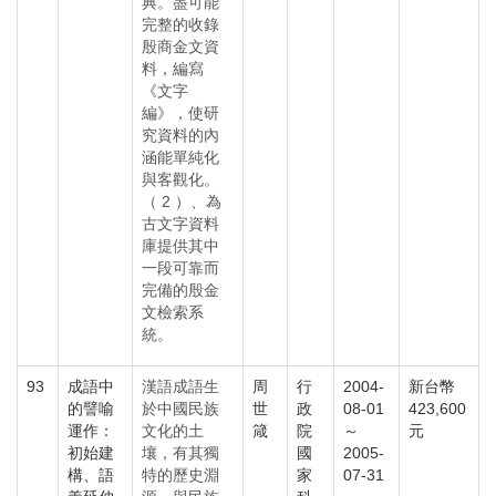
典。盡可能
完整的收錄
殷商金文資
料，編寫
《文字
編》，使研
究資料的內
涵能單純化
與客觀化。
（ 2 ）、為
古文字資料
庫提供其中
一段可靠而
完備的殷金
文檢索系
統。
93
成語中
漢語成語生
周
行
2004-
新台幣
的譬喻
於中國民族
世
政
08-01
423,600
運作：
文化的土
箴
院
～
元
初始建
壤，有其獨
國
2005-
構、語
特的歷史淵
家
07-31