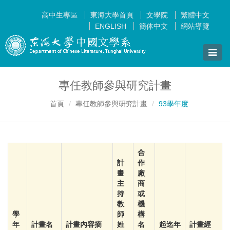
高中生專區
東海大學首頁
文學院
繁體中文
ENGLISH
簡体中文
網站導覽
Toggle
naviga
專任教師參與研究計畫
首頁
專任教師參與研究計畫
93學年度
合
計
作
畫
廠
主
商
持
或
教
機
學
師
構
年
計畫名
計畫內容摘
姓
名
起迄年
計畫經