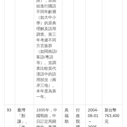
路），並開
始進行國語
不同年齡層
（如大中小
學）的原典
理解及語用
調查。第三
年考慮不同
方言族群
（如閩南語/
客語/粵語
等）。並調
查比較當代
漢語中的語
用狀況（兩
岸三地）。
本年度為第
一年。
93
臺灣
1895年，中
吳
行
2004-
新台幣
「割
國戰敗，中
福
政
08-01
763,400
讓」、
日訂定馬關
助
院
～
元