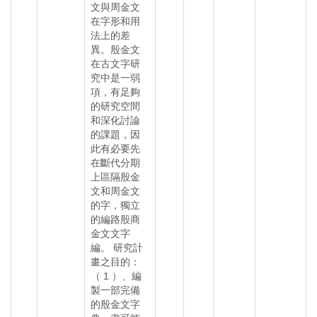
文與周金文
在字形和用
法上的差
異。殷金文
在古文字研
究中是一弱
項，有足夠
的研究空間
和深化討論
的課題，因
此有必要先
在斷代分期
上區隔殷金
文和周金文
的字，獨立
的編路殷商
金文文字
編。 研究計
畫之目的：
（ 1 ）、編
製一部完備
的殷金文字